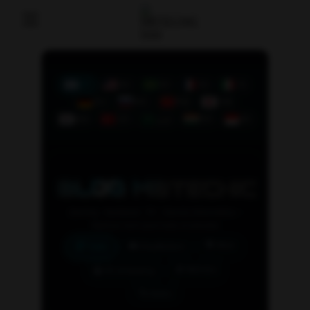
Home
Technical Service
Blog
Speed Test
Gamepad Tester
Video Editor
Contact