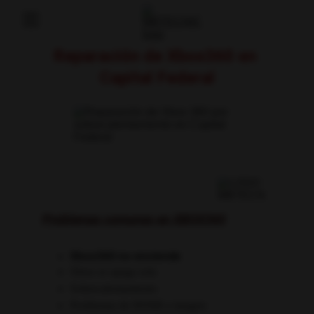
Home
Reparación de Xbox360 en 
Technical Service
Capital Federal
Blog
Speed Test
Gamepad Tester
Video Editor
Contact
Problemas comunes en XBOX360
Xbox360 no enciende
Xbox se apaga sola
Sobrecalentamiento
Problemas de HDMI o imagen