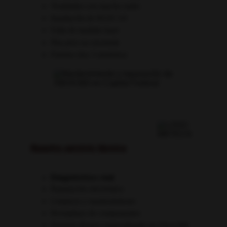
Ventilador con mucho ruido
Instalación de RGH 3.0
Falla de modulo laser
Pita pero no enciende
Flasheo (los 3 modelos)
Nuestro servicio técnico
Diagnóstico real
Reparación electrónica
Limpieza y mantenimiento
Reemplazo de componentes
Servicio técnico especializado en Xbox360 