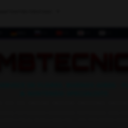
epad Tester
Video Editor
Contact