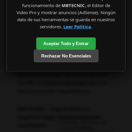
descriptiva y no implica afiliación.
funcionamiento de
MBTECNIC
, el Editor de
Video Pro y mostrar anuncios (AdSense). Ningún
dato de sus herramientas se guarda en nuestros
4. Contenido del sitio
servidores.
Leer Política
.
Textos, diseños y logotipos son 
propiedad intelectual de MBTECNIC.
Aceptar Todo y Entrar
Rechazar No Esenciales
5. Aviso legal
Ante reclamos por derechos de autor, 
escribir a 
mbtecnic2@gmail.com
 con 
documentación respaldatoria.
MBTECNIC – Emprendimiento 
argentino legal, transparente y en 
crecimiento.