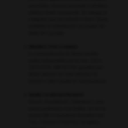
autorizados, licencias personales o dominios 
públicos donde corresponde. Se entregan al 
comprador para uso privado y único. Queda 
prohibida su redistribución sin permiso del 
titular del copyright.
PRODUCTOS USADOS
La comercialización de bienes muebles 
usados está permitida por los arts. 2252 y 
2253 CCCN. MBTECNIC garantiza que 
dichos artículos no violan derechos de 
terceros y ofrece prueba de funcionamiento.
MARCAS REGISTRADAS
Xbox®, PlayStation®, Nintendo® y otras 
marcas pertenecen a sus dueños. Su uso en 
nuestro sitio es meramente descriptivo (art. 
3 inc. e Decreto 274/2019) y no implica 