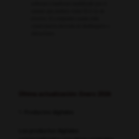
software o hardware modificado por el 
usuario que pudiera violar EULAs de 
terceros. El comprador asume toda 
consecuencia derivada de desbloqueos o 
alteraciones.
Última actualización:
 Enero 2026
1. Productos digitales
Los productos digitales 