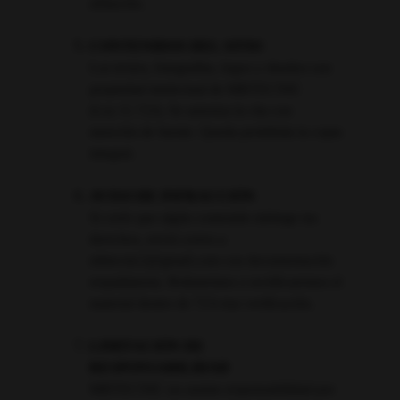
afiliación.
CONTENIDOS DEL SITIO
Los textos, fotografías, logos y diseños son 
propiedad intelectual de MBTECNIC 
(Ley 11.723). Se autoriza la cita con 
mención de fuente. Queda prohibida la copia 
integral.
AVISO DE INFRACCIÓN
Si creés que algún contenido infringe tus 
derechos, enviá correo a 
mbtecnic2@gmail.com con documentación 
respaldatoria. Retiraremos o rectificaremos el 
material dentro de 72 h tras verificación.
LIMITACIÓN DE 
RESPONSABILIDAD
MBTECNIC no asume responsabilidad por 