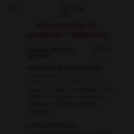
Home
DECLARACIÓN DE 
Technical Service
LICENCIAS Y DERECHOS
Blog
Speed Test
Gamepad Tester
Última actualización: 
Julio 2025
Video Editor
Contact
PRINCIPIO DE AGOTAMIENTO
Conforme art. 36 inc. d Ley 11.723 y 
doctrina de la CSJN, el derecho de autor se 
agota con la primera venta legítima. Por ello, 
MBTECNIC puede revender legalmente 
juegos físicos o digitales adquiridos 
lícitamente.
JUEGOS DIGITALES
Las copias digitales provienen de respaldos 